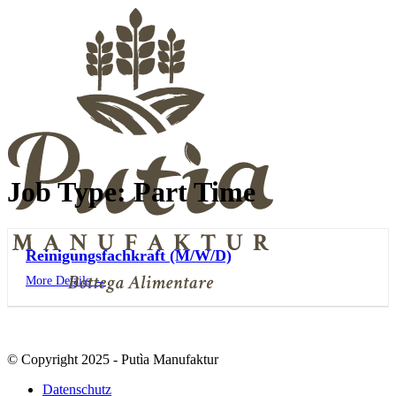
Job Type:
Part Time
Reinigungsfachkraft (M/W/D)
More Details
© Copyright 2025 - Putìa Manufaktur
Datenschutz