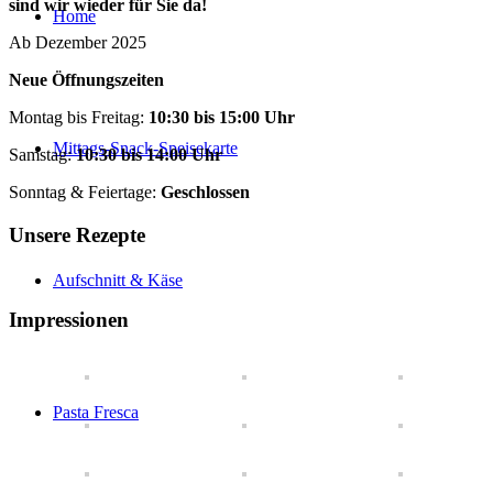
sind wir wieder für Sie da!
Home
Ab Dezember 2025
Neue Öffnungszeiten
Montag bis Freitag:
10:30 bis 15:00 Uhr
Mittags-Snack-Speisekarte
Samstag:
10:30 bis 14:00 Uhr
Sonntag & Feiertage:
Geschlossen
Unsere Rezepte
Aufschnitt & Käse
Impressionen
Pasta Fresca