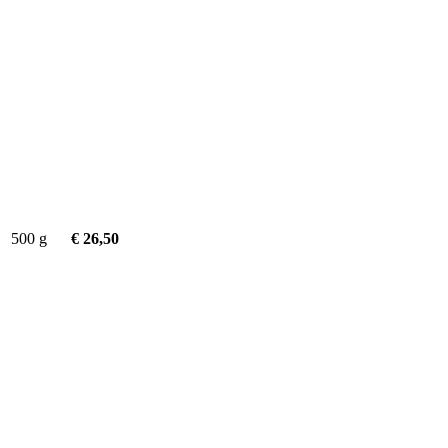
0
500 g
€ 26,50