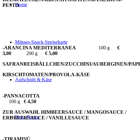
Home
PESTO
Mittags-Snack-Speisekarte
-ARANCINA MEDITERRANEA
100 g
€
3,00
200 g
€ 5,00
SAFRANREISBÄLLCHEN/ZUCCHINI/AUBERGINEN/PAP
KIRSCHTOMATEN/PROVOLA-KÄSE
Aufschnitt & Käse
-PANNACOTTA
100 g
€ 4,50
ZUR AUSWAHL HIMBEERSAUCE / MANGOSAUCE /
Pasta Fresca
ERDBEERSAUCE / VANILLESAUCE
-TIRAMISÚ