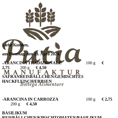
Liebe Kunden,
am Dienstag, den 23. April 2024,
-ARANCINA TRADIZIONALE
100 g
€
2,75
200 g
€ 4,50
SAFRANREISBÄLLCHEN/GEMISCHTES
HACKFLEISCH/ERBSEN
-ARANCINA IN CARROZZA
100 g
€ 2,75
200 g
€ 4,50
BASILIKUM
REISBÄLLCHEN/KIRSCHTOMATEN/BASILIKUM-