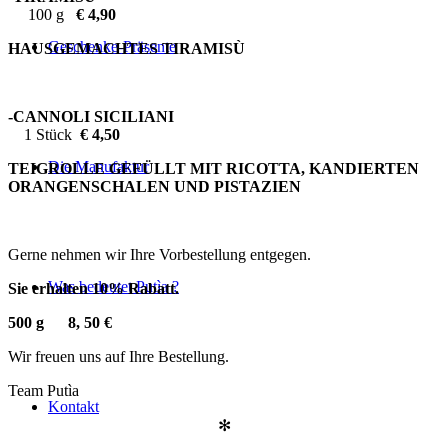
100 g
€ 4,90
Geschenke-Präsente
HAUSGEMACHTES TIRAMISÙ
-CANNOLI SICILIANI
1 Stück
€ 4,50
Die Manufaktur
TEIGROLLE GEFÜLLT MIT RICOTTA, KANDIERTEN
ORANGENSCHALEN UND PISTAZIEN
Gerne nehmen wir Ihre Vorbestellung entgegen.
Was bedeutet Putìa ?
Sie erhalten 10% Rabatt.
500 g 8, 50 €
Wir freuen uns auf Ihre Bestellung.
Team Putìa
Kontakt
✻