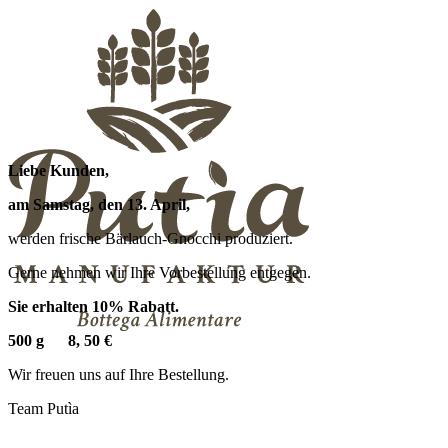
Liebe Kunden,
am Samstag, den 13. April,
werden frische Bärlauch-Gnocchi produziert.
Gerne nehmen wir Ihre Vorbestellung entgegen.
Sie erhalten 10% Rabatt.
500 g 8, 50 €
Wir freuen uns auf Ihre Bestellung.
Team Putìa